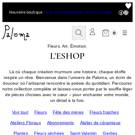
Aller
au
Facebo
Inst
Nouvelle boutique :
Rue de la Cathédrale 19, 4000 Liège
contenu
R
0
e
c
h
Fleurs. Art. Émotion.
e
L’ESHOP
r
c
h
Là où chaque création murmure une histoire, chaque étoffe
e
respire un rêve. Bienvenue dans l’univers de Paloma, un écrin de
r
douceur où l’artisanat rencontre la poésie du quotidien. Parcourez
notre collection complète et laissez-vous porter par le souffle léger
de pièces choisies avec le cœur – pour enchanter votre monde,
un détail à la fois.
Voir tout
Fleurs
Fête des mères
Fleurs fraiches
Ateliers Floraux
Abonnements
Atelier de céramique
Plantes
Fleurs séchées
Saint-Valentin
Gerbes