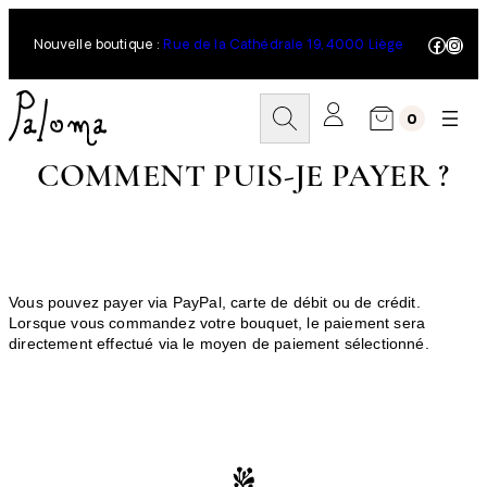
Aller
au
Facebo
Inst
Nouvelle boutique :
Rue de la Cathédrale 19, 4000 Liège
contenu
R
0
e
c
h
COMMENT PUIS-JE PAYER ?
e
r
c
h
e
r
Vous pouvez payer via PayPal, carte de débit ou de crédit.
Lorsque vous commandez votre bouquet, le paiement sera
directement effectué via le moyen de paiement sélectionné.