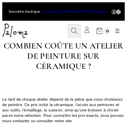
Aller
au
Facebo
Inst
Nouvelle boutique :
Rue de la Cathédrale 19, 4000 Liège
contenu
R
0
e
c
h
COMBIEN COÛTE UN ATELIER
e
DE PEINTURE SUR
r
c
CÉRAMIQUE ?
h
e
r
Le tarif de chaque atelier dépend de la pièce que vous choisissez
de peindre. Ce prix inclut la céramique, l’accès aux peintures et
aux outils, l’émaillage, la cuisson, ainsi qu’une boisson à choisir
parmi notre sélection. Pour connaître les prix exacts, vous pouvez
nous contacter ou consulter notre site.