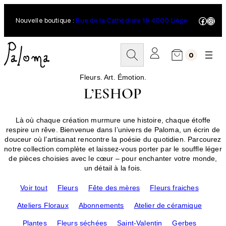
Aller
au
Facebo
Inst
Nouvelle boutique :
Rue de la Cathédrale 19, 4000 Liège
contenu
R
0
e
c
h
Fleurs. Art. Émotion.
e
L’ESHOP
r
c
h
Là où chaque création murmure une histoire, chaque étoffe
e
respire un rêve. Bienvenue dans l’univers de Paloma, un écrin de
r
douceur où l’artisanat rencontre la poésie du quotidien. Parcourez
notre collection complète et laissez-vous porter par le souffle léger
de pièces choisies avec le cœur – pour enchanter votre monde,
un détail à la fois.
Voir tout
Fleurs
Fête des mères
Fleurs fraiches
Ateliers Floraux
Abonnements
Atelier de céramique
Plantes
Fleurs séchées
Saint-Valentin
Gerbes