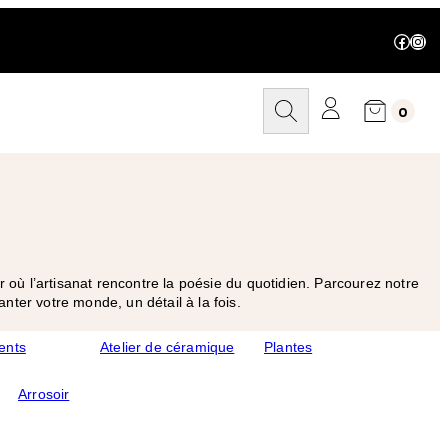
Facebo
Inst
R
0
e
c
h
e
r
c
h
e
r
où l’artisanat rencontre la poésie du quotidien. Parcourez notre
nter votre monde, un détail à la fois.
ents
Atelier de céramique
Plantes
Arrosoir