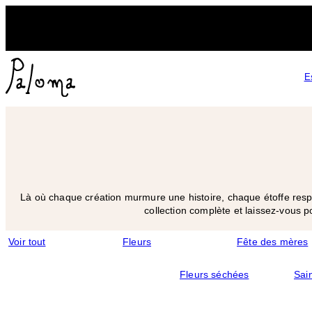
Aller
au
contenu
E
Là où chaque création murmure une histoire, chaque étoffe respi
collection complète et laissez-vous p
Voir tout
Fleurs
Fête des mères
Fleurs séchées
Sain