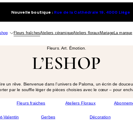
Nouvelle boutique :
Rue de la Cathédrale 19, 4000 Liège
shop
Fleurs fraîches
Ateliers céramique
Ateliers floraux
Mariage
La marque
Fleurs. Art. Émotion.
L’ESHOP
re un rêve. Bienvenue dans l’univers de Paloma, un écrin de douceur 
orter par le souffle léger de pièces choisies avec le cœur – pour encha
Fleurs fraiches
Ateliers Floraux
Abonnem
t-Valentin
Gerbes
Décoration