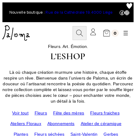
Aller
au
Facebo
Inst
Nouvelle boutique :
Rue de la Cathédrale 19, 4000 Liège
contenu
R
0
e
c
h
Fleurs. Art. Émotion.
e
L’ESHOP
r
c
h
Là où chaque création murmure une histoire, chaque étoffe
e
respire un rêve. Bienvenue dans l’univers de Paloma, un écrin de
r
douceur où l’artisanat rencontre la poésie du quotidien. Parcourez
notre collection complète et laissez-vous porter par le souffle léger
de pièces choisies avec le cœur – pour enchanter votre monde,
un détail à la fois.
Voir tout
Fleurs
Fête des mères
Fleurs fraiches
Ateliers Floraux
Abonnements
Atelier de céramique
Plantes
Fleurs séchées
Saint-Valentin
Gerbes