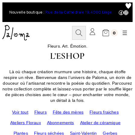
Aller
au
Facebo
Inst
Nouvelle boutique :
Rue de la Cathédrale 19, 4000 Liège
contenu
R
0
e
c
h
Fleurs. Art. Émotion.
e
L’ESHOP
r
c
h
Là où chaque création murmure une histoire, chaque étoffe
e
respire un rêve. Bienvenue dans l’univers de Paloma, un écrin de
r
douceur où l’artisanat rencontre la poésie du quotidien. Parcourez
notre collection complète et laissez-vous porter par le souffle léger
de pièces choisies avec le cœur – pour enchanter votre monde,
un détail à la fois.
Voir tout
Fleurs
Fête des mères
Fleurs fraiches
Ateliers Floraux
Abonnements
Atelier de céramique
Plantes
Fleurs séchées
Saint-Valentin
Gerbes