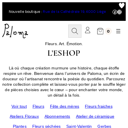
Aller
au
Facebo
Inst
Nouvelle boutique :
Rue de la Cathédrale 19, 4000 Liège
contenu
R
0
e
c
h
Fleurs. Art. Émotion.
e
L’ESHOP
r
c
h
Là où chaque création murmure une histoire, chaque étoffe
e
respire un rêve. Bienvenue dans l’univers de Paloma, un écrin de
r
douceur où l’artisanat rencontre la poésie du quotidien. Parcourez
notre collection complète et laissez-vous porter par le souffle léger
de pièces choisies avec le cœur – pour enchanter votre monde,
un détail à la fois.
Voir tout
Fleurs
Fête des mères
Fleurs fraiches
Ateliers Floraux
Abonnements
Atelier de céramique
Plantes
Fleurs séchées
Saint-Valentin
Gerbes