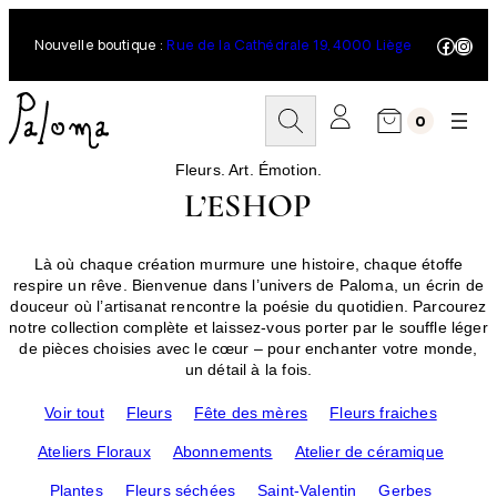
Aller
au
Facebo
Inst
Nouvelle boutique :
Rue de la Cathédrale 19, 4000 Liège
contenu
R
0
e
c
h
Fleurs. Art. Émotion.
e
L’ESHOP
r
c
h
Là où chaque création murmure une histoire, chaque étoffe
e
respire un rêve. Bienvenue dans l’univers de Paloma, un écrin de
r
douceur où l’artisanat rencontre la poésie du quotidien. Parcourez
notre collection complète et laissez-vous porter par le souffle léger
de pièces choisies avec le cœur – pour enchanter votre monde,
un détail à la fois.
Voir tout
Fleurs
Fête des mères
Fleurs fraiches
Ateliers Floraux
Abonnements
Atelier de céramique
Plantes
Fleurs séchées
Saint-Valentin
Gerbes